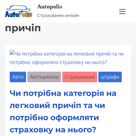
Autopolis
S
Позначка:
страховка на
Страхування онлайн
k
причіп
i
p
t
o
c
o
Авто
Автоцивілка
Страхування
штрафи
n
t
Чи потрібна категорія на
e
n
легковий причіп та чи
t
потрібно оформляти
страховку на нього?