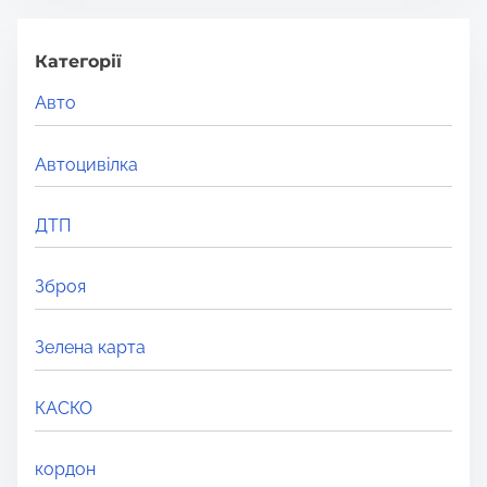
r
c
h
Категорії
H
Авто
e
r
Автоцивілка
e
.
ДТП
.
.
Зброя
Зелена карта
КАСКО
кордон