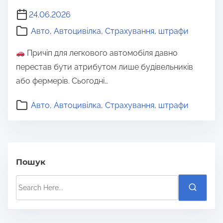
24.06.2026
Авто
,
Автоцивілка
,
Страхування
,
штрафи
Причіп для легкового автомобіля давно
перестав бути атрибутом лише будівельників
або фермерів. Сьогодні…
Авто
,
Автоцивілка
,
Страхування
,
штрафи
Пошук
S
e
a