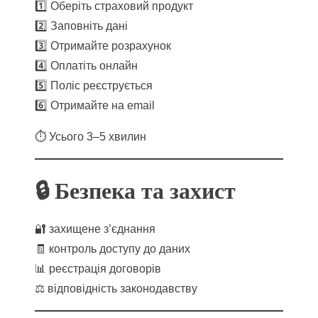
1️⃣ Оберіть страховий продукт
2️⃣ Заповніть дані
3️⃣ Отримайте розрахунок
4️⃣ Оплатіть онлайн
5️⃣ Поліс реєструється
6️⃣ Отримайте на email
⏱ Усього 3–5 хвилин
🔒 Безпека та захист
🔐 захищене з’єднання
🧾 контроль доступу до даних
📊 реєстрація договорів
⚖️ відповідність законодавству