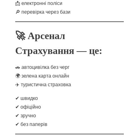
📩 електронні поліси
🔎 перевірка через бази
🚀 Арсенал
Страхування — це:
🚗 автоцивілка без черг
🌍 зелена карта онлайн
✈️ туристична страховка
✔ швидко
✔ офіційно
✔ зручно
✔ без паперів