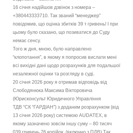
16 січня надійшов дзвінок з номера –
+380443333710. Так званий “менеджер”
повідомив, що оцінка збитків 39 т гривень! І при
цьому було сказано, що позиватися до Суду
немає сенсу.
Того ж дня, мною, було направлено
“клопотання”, в якому я попросив вислати мені
всі вихідні дані щодо розрахунків для подальшої
незалежної оцінки та розгляду в суді.
20 січня 2026 року я отримав відповідь від
Слободянюка Максима Вікторовича
(Юрисконсульт Юридичного Управління
ТДВ “СК “ГАРДІАН”) з доданим розрахунком (від
13 січня 2026 року) системою AUDATEX, в
якому зазначено зовсім іншу суму – 80 тисяч
039 гривень 76 копійок. (включно з ПДВ) Так