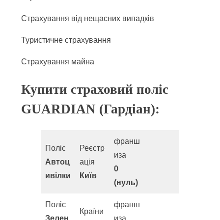
Страхування від нещасних випадків
Туристичне страхування
Страхування майна
Купити страховий поліс
GUARDIAN (Гардіан):
франш
Поліс
Реєстр
иза
Автоц
ація
0
ивілки
Київ
(нуль)
Поліс
франш
Країни
Зелен
иза