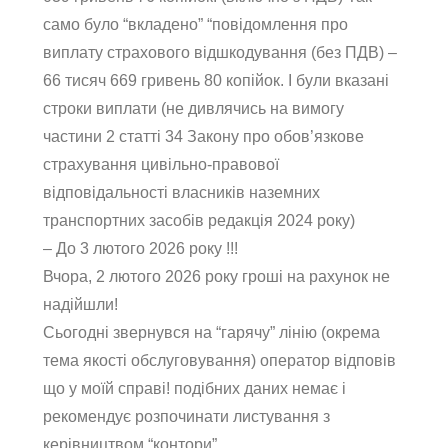
само було “вкладено” “повідомлення про
виплату страхового відшкодування (без ПДВ) –
66 тисяч 669 гривень 80 копійок. І були вказані
строки виплати (не дивлячись на вимогу
частини 2 статті 34 Закону про обов’язкове
страхування цивільно-правової
відповідальності власників наземних
транспортних засобів редакція 2024 року)
– До 3 лютого 2026 року !!!
Вчора, 2 лютого 2026 року гроші на рахунок не
надійшли!
Сьогодні звернувся на “гарячу” лінію (окрема
тема якості обслуговування) оператор відповів
що у моїй справі! подібних даних немає і
рекомендує розпочинати листування з
керівництвом “контори”.