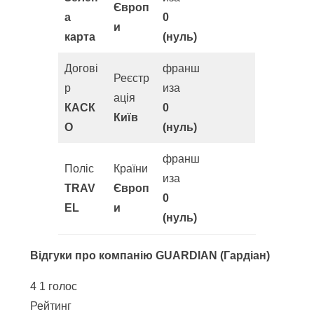
Європ
а
0
и
карта
(нуль)
Догові
франш
Реєстр
р
иза
ація
КАСК
0
Київ
О
(нуль)
франш
Поліс
Країни
иза
TRAV
Європ
0
EL
и
(нуль)
Відгуки про компанію GUARDIAN (Гардіан)
4
1
голос
Рейтинг