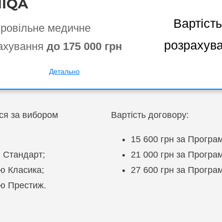
IQA
Вартість
ровільне медичне
розрахув
ахування
до 175 000 грн
Детально
ся за вибором
Вартість договору:
15 600 грн за Програ
 Стандарт;
21 000 грн за Програ
ю Класика;
27 600 грн за Прогр
ою Престиж.