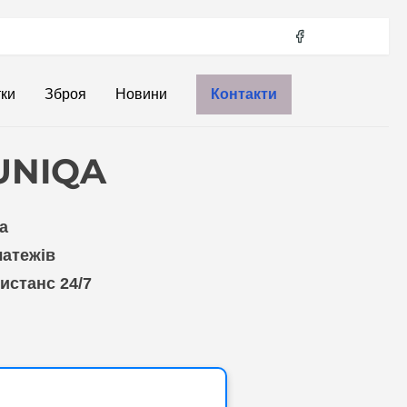
тки
Зброя
Новини
Контакти
 UNIQA
а
латежів
истанс 24/7