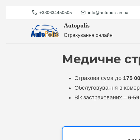
S
+380634450505
info@autopolis.in.ua
k
Autopolis
i
Страхування онлайн
p
t
Медичне ст
o
c
Страхова сума до
175 0
o
Обслуговування в комерц
n
Вік застрахованих –
6-59
t
e
n
t