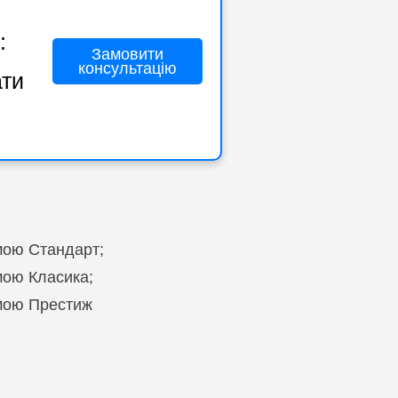
:
Замовити
консультацію
ати
мою Стандарт;
мою Класика;
амою Престиж