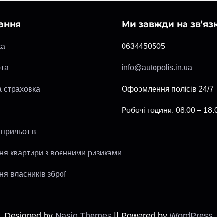
ання
Ми завжди на зв’яз
ка
0634450505
рта
info@autopolis.in.ua
а страховка
Оформлення полісів 24/7
Робочі години: 08:00 – 18:
 прильотів
ня квартири з воєнними ризиками
я власників зброї
Designed by
Nasio Themes
||
Powered by
WordPress