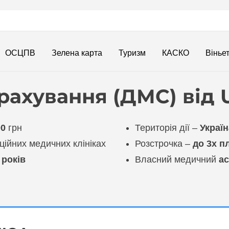
ОСЦПВ
Зелена карта
Туризм
КАСКО
Вінье
рахування (ДМС) від
00
грн
Територія дії –
Україн
ійних медичних клініках
Розстрочка –
до 3х п
 років
Власний медичний
ас