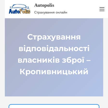
Autopolis
S
Страхування онлайн
k
i
p
Страхування
t
o
відповідальності
c
o
власників зброї –
n
t
Кропивницький
e
n
t