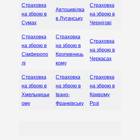
Страховка
Страховка
Автоцивілка
на зброю в
на зброю в
в Луганську
Сумах
Чернігові
Страховка
Страховка
Страховка
на зброю в
на зброю в
на зброю в
Сімферопо
Кропивниць
Черкасах
лі
кому
Страховка
Страховка
Страховка
на зброю в
на зброю в
на зброю в
Хмельницьк
Івано-
Кривому
ому
Франківську
Розі