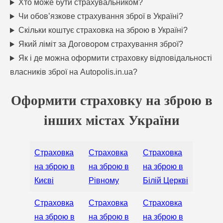
Хто може бути страхувальником?
Чи обов’язкове страхування зброї в Україні?
Скільки коштує страховка на зброю в Україні?
Який ліміт за Договором страхування зброї?
Як і де можна оформити страховку відповідальності
власників зброї на Autopolis.in.ua?
Оформити страховку на зброю в
інших містах України
Страховка
Страховка
Страховка
на зброю в
на зброю в
на зброю в
Києві
Рівному
Білій Церкві
Страховка
Страховка
Страховка
на зброю в
на зброю в
на зброю в