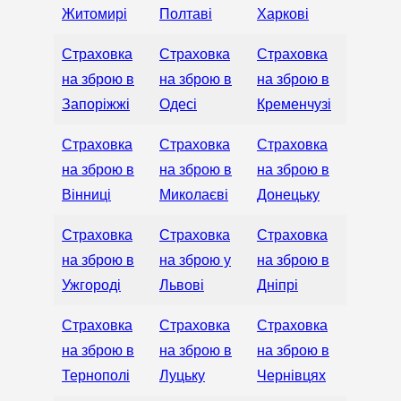
Житомирі
Полтаві
Харкові
Страховка
Страховка
Страховка
на зброю в
на зброю в
на зброю в
Запоріжжі
Одесі
Кременчузі
Страховка
Страховка
Страховка
на зброю в
на зброю в
на зброю в
Вінниці
Миколаєві
Донецьку
Страховка
Страховка
Страховка
на зброю в
на зброю у
на зброю в
Ужгороді
Львові
Дніпрі
Страховка
Страховка
Страховка
на зброю в
на зброю в
на зброю в
Тернополі
Луцьку
Чернівцях