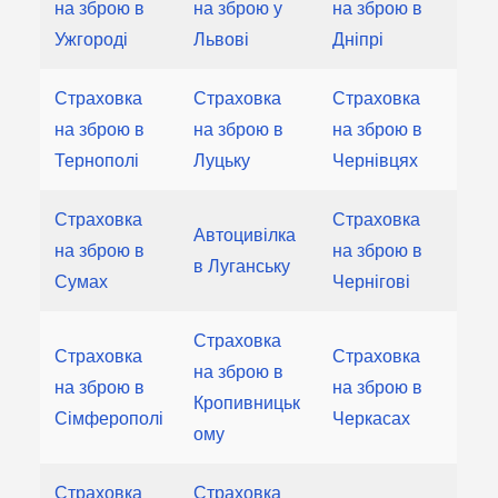
на зброю в
на зброю у
на зброю в
Ужгороді
Львові
Дніпрі
Страховка
Страховка
Страховка
на зброю в
на зброю в
на зброю в
Тернополі
Луцьку
Чернівцях
Страховка
Страховка
Автоцивілка
на зброю в
на зброю в
в Луганську
Сумах
Чернігові
Страховка
Страховка
Страховка
на зброю в
на зброю в
на зброю в
Кропивницьк
Сімферополі
Черкасах
ому
Страховка
Страховка