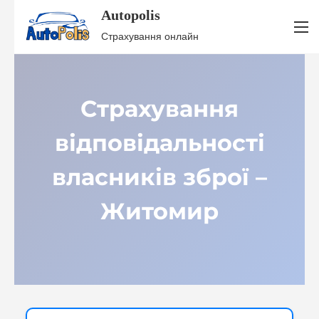
Autopolis
S
Страхування онлайн
k
i
p
Страхування
t
o
відповідальності
c
o
власників зброї –
n
t
Житомир
e
n
t