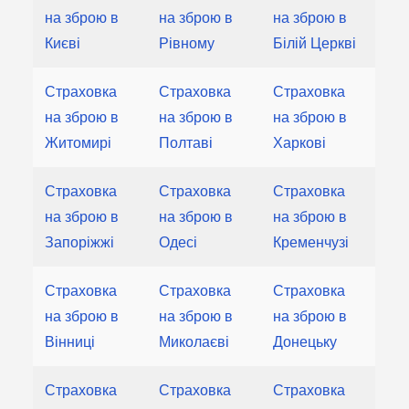
на зброю в
на зброю в
на зброю в
Києві
Рівному
Білій Церкві
Страховка
Страховка
Страховка
на зброю в
на зброю в
на зброю в
Житомирі
Полтаві
Харкові
Страховка
Страховка
Страховка
на зброю в
на зброю в
на зброю в
Запоріжжі
Одесі
Кременчузі
Страховка
Страховка
Страховка
на зброю в
на зброю в
на зброю в
Вінниці
Миколаєві
Донецьку
Страховка
Страховка
Страховка