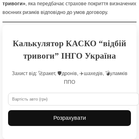
тривоги»
, яка передбачає страхове покриття визначених
воєнних ризиків відповідно до умов договору.
Калькулятор КАСКО “відбій
тривоги” ІНГО Україна
Захист від: 🚀ракет, 🛡дронів, ✈️шахедів, 💣уламків
ППО
Розрахувати