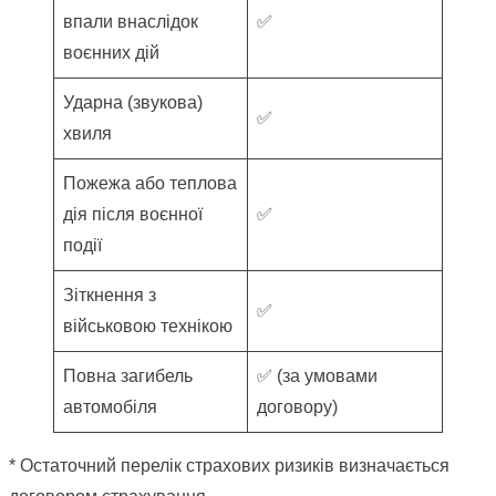
впали внаслідок
✅
воєнних дій
Ударна (звукова)
✅
хвиля
Пожежа або теплова
дія після воєнної
✅
події
Зіткнення з
✅
військовою технікою
Повна загибель
✅ (за умовами
автомобіля
договору)
* Остаточний перелік страхових ризиків визначається