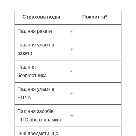
Страхова подія
Покриття*
Падіння ракети
✅
Падіння уламків
✅
ракети
Падіння
✅
безпілотника
Падіння уламків
✅
БПЛА
Падіння засобів
✅
ППО або їх уламків
Інші предмети, що