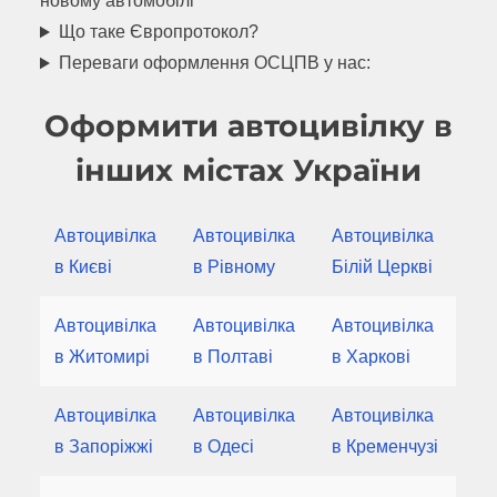
новому автомобілі
Що таке Європротокол?
Переваги оформлення ОСЦПВ у нас:
Оформити автоцивілку в
інших містах України
Автоцивілка
Автоцивілка
Автоцивілка
в Києві
в Рівному
Білій Церкві
Автоцивілка
Автоцивілка
Автоцивілка
в Житомирі
в Полтаві
в Харкові
Автоцивілка
Автоцивілка
Автоцивілка
в Запоріжжі
в Одесі
в Кременчузі