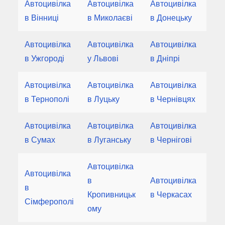
Автоцивілка
Автоцивілка
Автоцивілка
в Вінниці
в Миколаєві
в Донецьку
Автоцивілка
Автоцивілка
Автоцивілка
в Ужгороді
у Львові
в Дніпрі
Автоцивілка
Автоцивілка
Автоцивілка
в Тернополі
в Луцьку
в Чернівцях
Автоцивілка
Автоцивілка
Автоцивілка
в Сумах
в Луганську
в Чернігові
Автоцивілка
Автоцивілка
в
Автоцивілка
в
Кропивницьк
в Черкасах
Сімферополі
ому