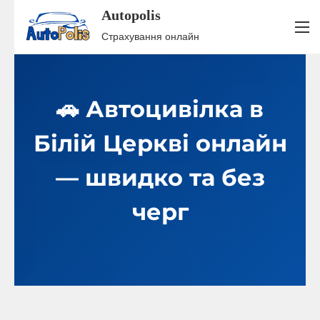
Autopolis
S
Страхування онлайн
k
i
p
🚗 Автоцивілка в
t
o
Білій Церкві онлайн
c
o
— швидко та без
n
t
черг
e
n
t