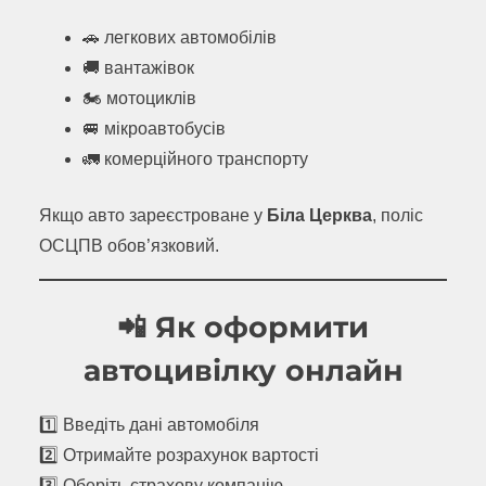
🚗 легкових автомобілів
🚚 вантажівок
🏍 мотоциклів
🚐 мікроавтобусів
🚛 комерційного транспорту
Якщо авто зареєстроване у
Біла Церква
, поліс
ОСЦПВ обов’язковий.
📲 Як оформити
автоцивілку онлайн
1️⃣ Введіть дані автомобіля
2️⃣ Отримайте розрахунок вартості
3️⃣ Оберіть страхову компанію