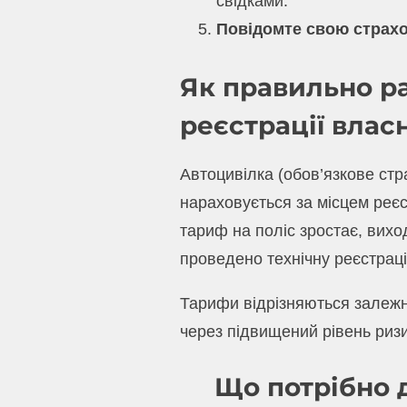
свідками.
Повідомте свою страх
Як правильно ра
реєстрації влас
Автоцивілка (обов’язкове стр
нараховується за місцем реєс
тариф на поліс зростає, виход
проведено технічну реєстраці
Тарифи відрізняються залежно
через підвищений рівень ризи
Що потрібно 