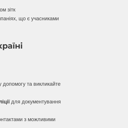
ом зітк
мпаніях, що є учасниками
раїні
у допомогу та викликайте
іції
для документування
 контактами з можливими