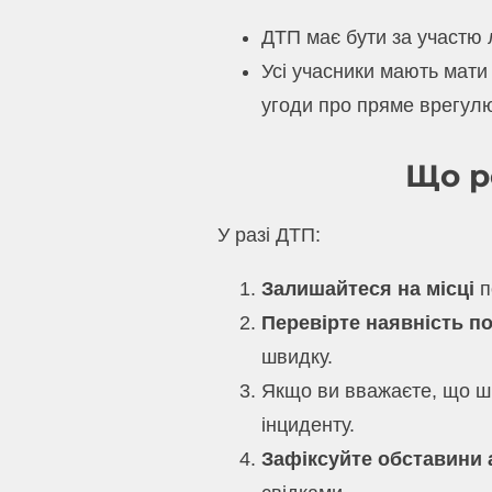
ДТП має бути за участю 
Усі учасники мають мати
угоди про пряме врегул
Що р
У разі ДТП:
Залишайтеся на місці
по
Перевірте наявність п
швидку.
Якщо ви вважаєте, що ш
інциденту.
Зафіксуйте обставини 