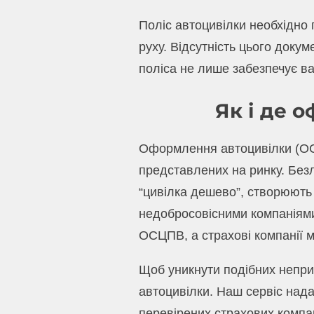
Поліс автоцивілки необхідно
руху. Відсутність цього доку
поліса не лише забезпечує ва
Як і де 
Оформлення автоцивілки (ОСЦ
представлених на ринку. Безл
“цивілка дешево”, створюють 
недобросовісними компаніями
ОСЦПВ, а страхові компанії 
Щоб уникнути подібних непри
автоцивілки. Наш сервіс над
перевірених страхових компан