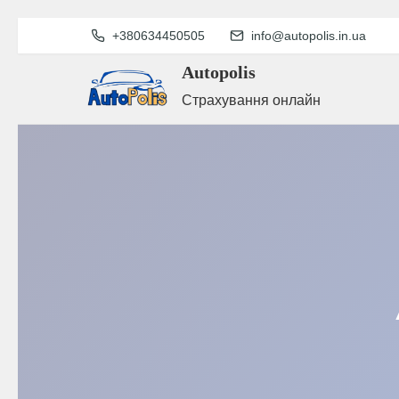
S
+380634450505
info@autopolis.in.ua
k
Autopolis
i
Страхування онлайн
p
t
o
c
o
n
t
e
n
t