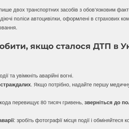
лише двох транспортних засобів з обов’язковим факт
 діючі поліси автоцивілки, оформлені в страхових ко
ювання.
обити, якщо сталося ДТП в Ук
дії та увімкніть аварійні вогні.
остраждалих
. Якщо потрібно, надайте першу медичн
кода перевищує 80 тисяч гривень,
зверніться до пол
аварії
: зробіть фотографії місця події і обміняйтеся