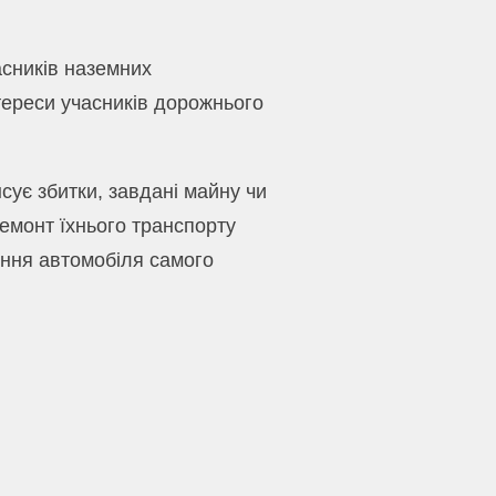
асників наземних
тереси учасників дорожнього
сує збитки, завдані майну чи
ремонт їхнього транспорту
ення автомобіля самого