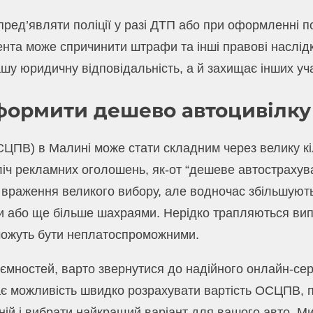
 пред’являти поліції у разі ДТП або при оформленні
мента може спричинити штрафи та інші правові наслід
шу юридичну відповідальність, а й захищає інших уч
оформити дешево автоцивілку
ПВ) в Малині може стати складним через велику кіл
іч рекламних оголошень, як-от “дешеве автострахуван
враження великого вибору, але водночас збільшують 
 або ще більше шахраями. Нерідко трапляються вип
можуть бути неплатоспроможними.
ємностей, варто звернутися до надійного онлайн-се
ає можливість швидко розрахувати вартість ОСЦПВ, по
ій і вибрати найкращий варіант для вашого авто. Ми