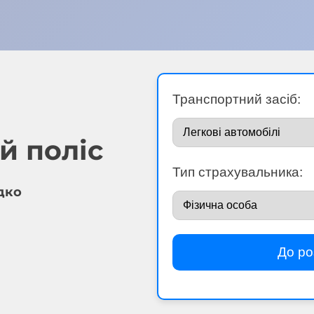
Транспортний засіб:
й поліс
Тип страхувальника:
дко
До ро