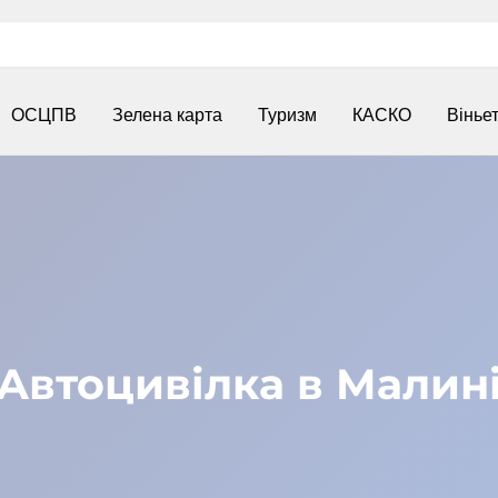
ОСЦПВ
Зелена карта
Туризм
КАСКО
Вінье
Автоцивілка в Малин