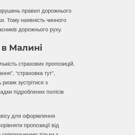
 порушень правил дорожнього
ки. Тому наявність чинного
асників дорожнього руху.
 в Малині
ькість страхових пропозицій,
ня”, “страховка тут”,
ризик зустрітися з
адки підроблених полісів
рвісу для оформлення
рівняти пропозиції від
 співпрацюємо тільки з