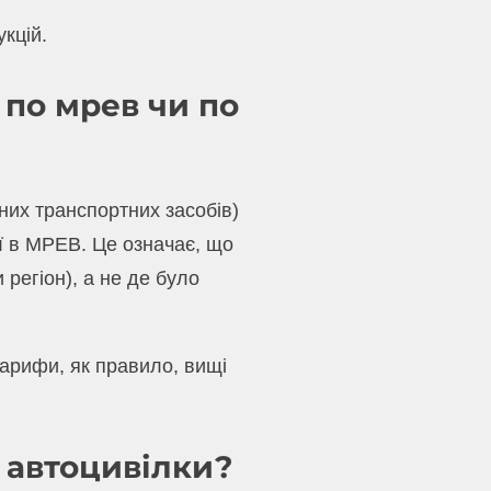
укцій.
 по мрев чи по
них транспортних засобів)
ії в МРЕВ. Це означає, що
 регіон), а не де було
тарифи, як правило, вищі
 автоцивілки?