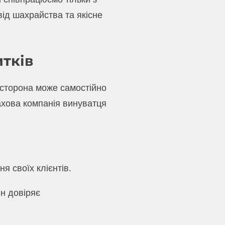
від шахрайства та якісне
тків
 сторона може самостійно
ахова компанія винуватця
я своїх клієнтів.
ін довіряє