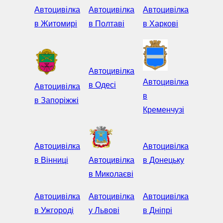
Автоцивілка
Автоцивілка
Автоцивілка
в Житомирі
в Полтаві
в Харкові
Автоцивілка
Автоцивілка
в Одесі
Автоцивілка
в
в Запоріжжі
Кременчузі
Автоцивілка
Автоцивілка
в Вінниці
Автоцивілка
в Донецьку
в Миколаєві
Автоцивілка
Автоцивілка
Автоцивілка
в Ужгороді
у Львові
в Дніпрі