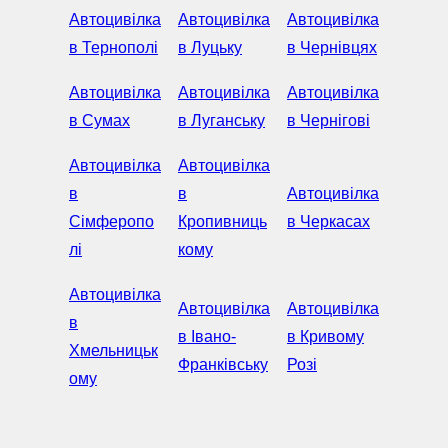
Автоцивілка
Автоцивілка
Автоцивілка
в Тернополі
в Луцьку
в Чернівцях
Автоцивілка
Автоцивілка
Автоцивілка
в Сумах
в Луганську
в Чернігові
Автоцивілка
Автоцивілка
в
в
Автоцивілка
Сімферопо
Кропивниць
в Черкасах
лі
кому
Автоцивілка
Автоцивілка
Автоцивілка
в
в Івано-
в Кривому
Хмельницьк
Франківську
Розі
ому