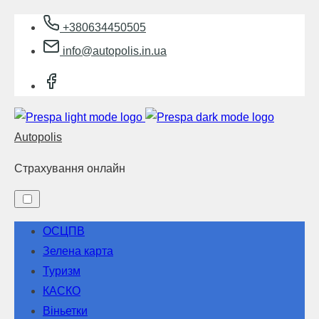
Skip
+380634450505
to
info@autopolis.in.ua
content
Autopolis
Страхування онлайн
ОСЦПВ
Зелена карта
Туризм
КАСКО
Віньетки