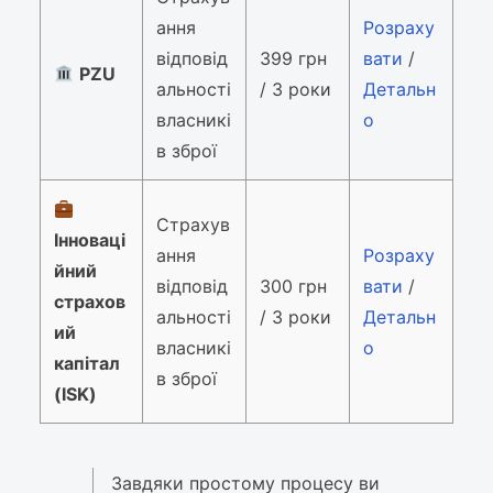
ання
Розраху
відповід
399 грн
вати
/
PZU
альності
/ 3 роки
Детальн
власникі
о
в зброї
Страхув
Інноваці
ання
Розраху
йний
відповід
300 грн
вати
/
страхов
альності
/ 3 роки
Детальн
ий
власникі
о
капітал
в зброї
(ISK)
Завдяки простому процесу ви