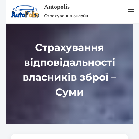
Autopolis
S
Страхування онлайн
k
i
p
Страхування
t
o
відповідальності
c
o
власників зброї –
n
t
Суми
e
n
t