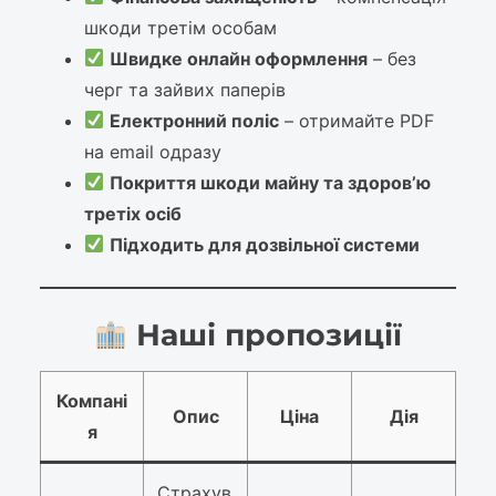
шкоди третім особам
Швидке онлайн оформлення
– без
черг та зайвих паперів
Електронний поліс
– отримайте PDF
на email одразу
Покриття шкоди майну та здоров’ю
третіх осіб
Підходить для дозвільної системи
Наші пропозиції
Компані
Опис
Ціна
Дія
я
Страхув