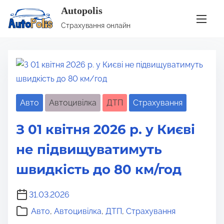
Autopolis
S
Місяць:
Березень 2026
Страхування онлайн
k
i
p
t
o
c
Авто
Автоцивілка
ДТП
Страхування
o
З 01 квітня 2026 р. у Києві
n
t
не підвищуватимуть
e
швидкість до 80 км/год
n
t
31.03.2026
Авто
,
Автоцивілка
,
ДТП
,
Страхування