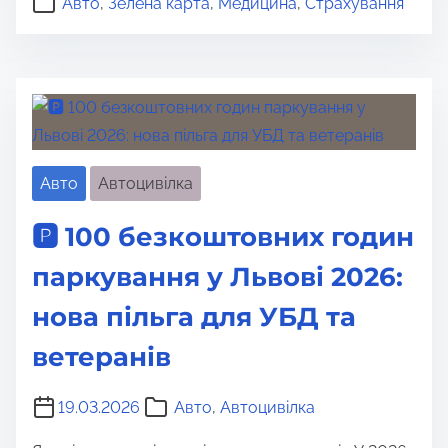
Авто
,
Зелена карта
,
Медицина
,
Страхування
Авто
Автоцивілка
🅿️ 100 безкоштовних годин
паркування у Львові 2026:
нова пільга для УБД та
ветеранів
19.03.2026
Авто
,
Автоцивілка