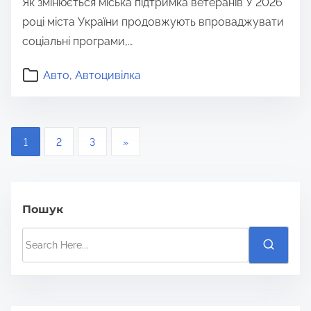
Як змінюється міська підтримка ветеранів У 2026
році міста України продовжують впроваджувати
соціальні програми,…
Авто
,
Автоцивілка
П
1
2
3
»
а
г
Пошук
і
S
н
e
а
a
r
ц