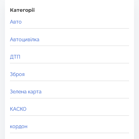
c
і
h
Категорії
H
я
Авто
e
з
r
Автоцивілка
e
а
.
ДТП
п
.
и
.
Зброя
с
Зелена карта
і
в
КАСКО
кордон