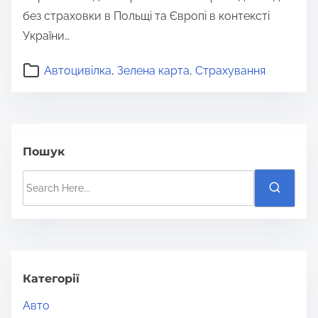
без страховки в Польщі та Європі в контексті
України…
Автоцивілка
,
Зелена карта
,
Страхування
Пошук
S
e
a
r
c
h
Категорії
H
Авто