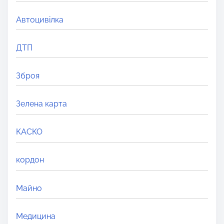
e
r
Автоцивілка
e
.
ДТП
.
.
Зброя
Зелена карта
КАСКО
кордон
Майно
Медицина