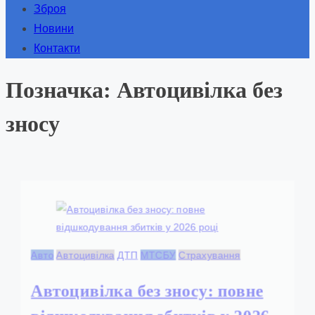
Зброя
Новини
Контакти
Позначка:
Автоцивілка без
зносу
Авто
Автоцивілка
ДТП
МТСБУ
Страхування
Автоцивілка без зносу: повне