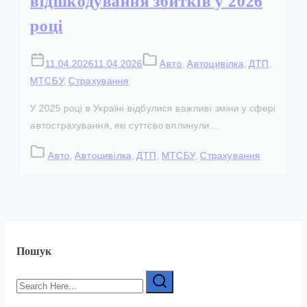
відшкодування збитків у 2026
році
11.04.2026
11.04.2026
Авто
,
Автоцивілка
,
ДТП
,
МТСБУ
,
Страхування
У 2025 році в Україні відбулися важливі зміни у сфері
автострахування, які суттєво вплинули…
Авто
,
Автоцивілка
,
ДТП
,
МТСБУ
,
Страхування
Пошук
Search
Here...