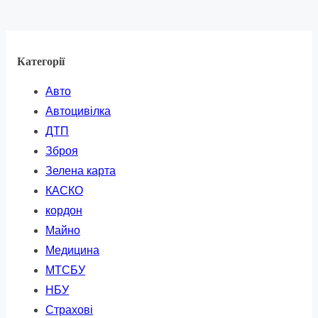
Категорії
Авто
Автоцивілка
ДТП
Зброя
Зелена карта
КАСКО
кордон
Майно
Медицина
МТСБУ
НБУ
Страхові