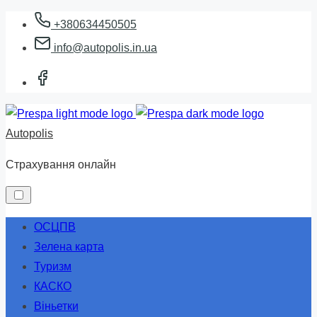
Skip
+380634450505
to
info@autopolis.in.ua
content
Autopolis
Страхування онлайн
ОСЦПВ
Зелена карта
Туризм
КАСКО
Віньетки