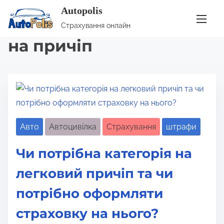
Autopolis
S
Позначка:
автоцивілка
Страхування онлайн
k
на причіп
i
p
t
o
c
o
Авто
Автоцивілка
Страхування
штрафи
n
t
Чи потрібна категорія на
e
n
легковий причіп та чи
t
потрібно оформляти
страховку на нього?