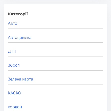
r
c
h
Категорії
H
Авто
e
r
Автоцивілка
e
.
ДТП
.
.
Зброя
Зелена карта
КАСКО
кордон