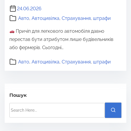
24.06.2026
Авто
,
Автоцивілка
,
Страхування
,
штрафи
Причіп для легкового автомобіля давно
перестав бути атрибутом лише будівельників
або фермерів. Сьогодні…
Авто
,
Автоцивілка
,
Страхування
,
штрафи
Пошук
S
e
a