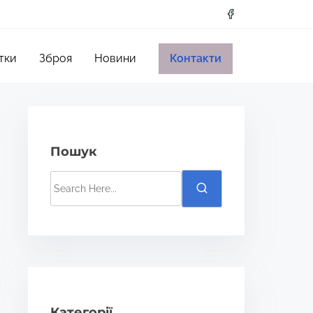
тки
Зброя
Новини
Контакти
Пошук
S
e
a
r
c
h
H
Категорії