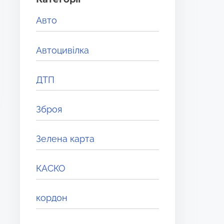
e
Авто
r
e
Автоцивілка
.
.
ДТП
.
Зброя
Зелена карта
КАСКО
кордон