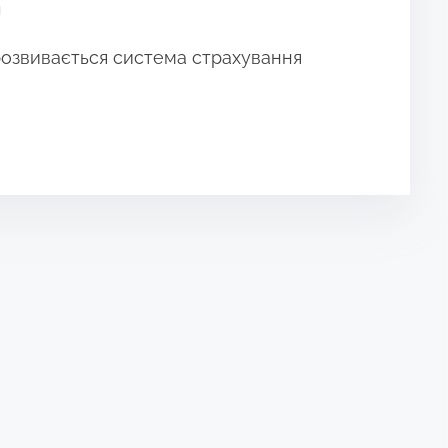
я
і розвивається система страхування