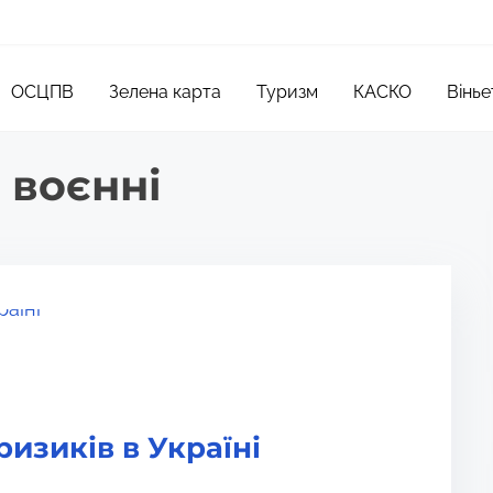
ОСЦПВ
Зелена карта
Туризм
КАСКО
Вінье
 воєнні
изиків в Україні