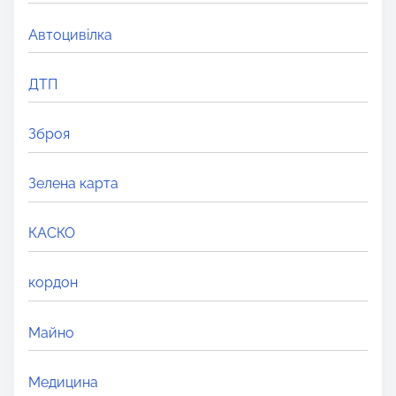
e
r
Автоцивілка
e
.
ДТП
.
.
Зброя
Зелена карта
КАСКО
кордон
Майно
Медицина