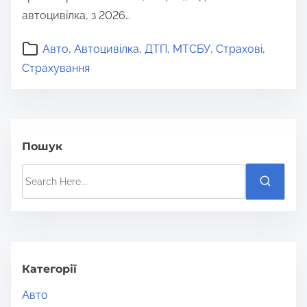
автоцивілка, з 2026…
Авто
,
Автоцивілка
,
ДТП
,
МТСБУ
,
Страхові
,
Страхування
Пошук
S
e
a
r
c
h
Категорії
H
Авто