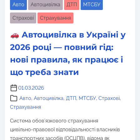
Авто
Автоцивілка
ДТП
МТСБУ
Страхові
Страхування
Автоцивілка в Україні у
2026 році — повний гід:
нові правила, як працює і
що треба знати
01.03.2026
Авто
,
Автоцивілка
,
ДТП
,
МТСБУ
,
Страхові
,
Страхування
Система обов’язкового страхування
цивільно‑правової відповідальності власників
транспортних засобів (ОСЦПВ), відома як