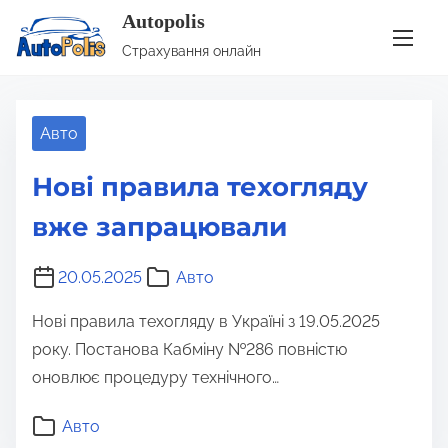
Autopolis
S
Позначка:
техогляд
Страхування онлайн
k
i
p
Авто
t
o
Нові правила техогляду
c
вже запрацювали
o
n
20.05.2025
Авто
t
e
Нові правила техогляду в Україні з 19.05.2025
n
року. Постанова Кабміну №286 повністю
t
оновлює процедуру технічного…
Авто