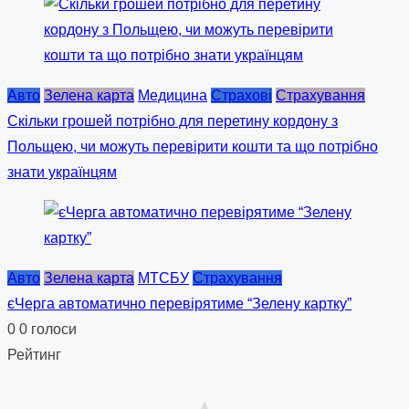
Авто
Зелена карта
Медицина
Страхові
Страхування
Скільки грошей потрібно для перетину кордону з
Польщею, чи можуть перевірити кошти та що потрібно
знати українцям
Авто
Зелена карта
МТСБУ
Страхування
єЧерга автоматично перевірятиме “Зелену картку”
0
0
голоси
Рейтинг