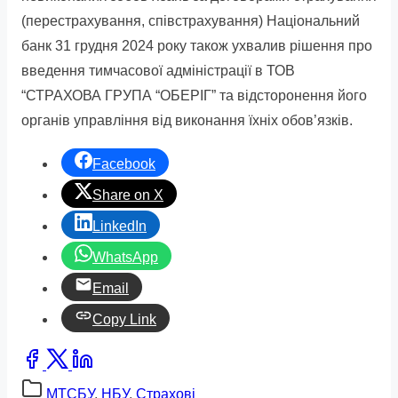
(перестрахування, співстрахування) Національний
банк 31 грудня 2024 року також ухвалив рішення про
введення тимчасової адміністрації в ТОВ
“СТРАХОВА ГРУПА “ОБЕРІГ” та відсторонення його
органів управління від виконання їхніх обов’язків.
Facebook
Share on X
LinkedIn
WhatsApp
Email
Copy Link
Share
this
МТСБУ
,
НБУ
,
Страхові