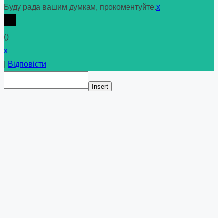
Буду рада вашим думкам, прокоментуйте.
x
(
)
x
|
Відповісти
Insert