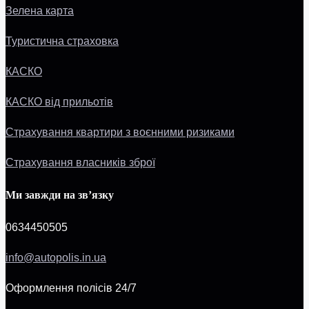
Зелена карта
Туристична страховка
КАСКО
КАСКО від прильотів
Страхування квартири з воєнними ризиками
Страхування власників зброї
Ми завжди на зв’язку
0634450505
info@autopolis.in.ua
Оформлення полісів 24/7