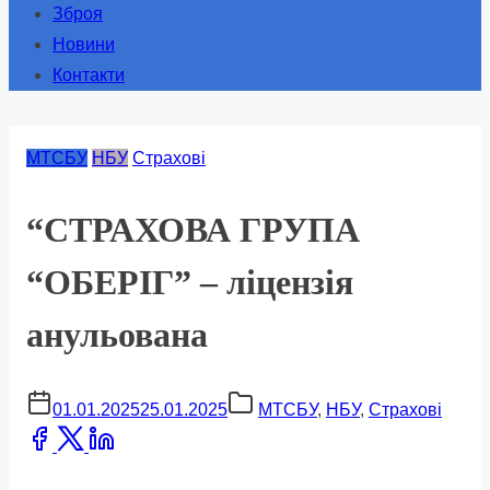
Зброя
Новини
Контакти
МТСБУ
НБУ
Страхові
“СТРАХОВА ГРУПА
“ОБЕРІГ” – ліцензія
анульована
01.01.2025
25.01.2025
МТСБУ
,
НБУ
,
Страхові
Share
this