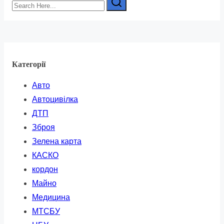
Search
Here...
Категорії
Авто
Автоцивілка
ДТП
Зброя
Зелена карта
КАСКО
кордон
Майно
Медицина
МТСБУ