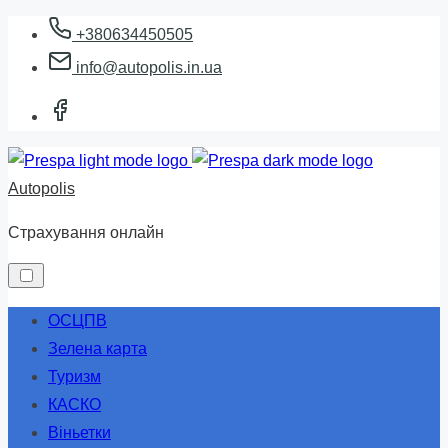
Skip
+380634450505
to
info@autopolis.in.ua
content
Autopolis
Страхування онлайн
ОСЦПВ
Зелена карта
Туризм
КАСКО
Віньетки