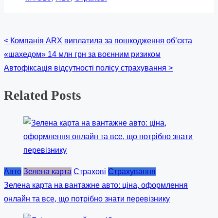
post
on:
Posts
<
Компанія ARX виплатила за пошкодження об’єкта
«шахедом» 14 млн грн за воєнним ризиком
navigation
Автофіксація відсутності полісу страхування
>
Related Posts
Авто
Зелена карта
Страхові
Страхування
Зелена карта на вантажне авто: ціна, оформлення
онлайн та все, що потрібно знати перевізнику