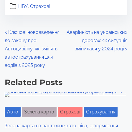
a
НБУ
,
Страхові
r
e
t
P
<
Ключові нововведення
Аварійність на українських
h
до закону про
дорогах: як ситуація
o
i
Автоцивілку, які змінять
змінилася у 2024 році
>
s
s
автострахування для
p
водіїв з 2025 року
t
o
s
Related Posts
s
t
n
o
a
n
Авто
Зелена карта
Страхові
Страхування
:
v
Зелена карта на вантажне авто: ціна, оформлення
i