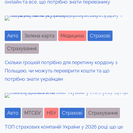
онлайн та все, що потрібно знати перевізнику
g
a
t
Авто
Зелена карта
Медицина
Страхові
i
Страхування
o
Скільки грошей потрібно для перетину кордону з
n
Польщею, чи можуть перевірити кошти та що
потрібно знати українцям
Авто
МТСБУ
НБУ
Страхові
Страхування
ТОП страхових компаній України у 2026 році: що це