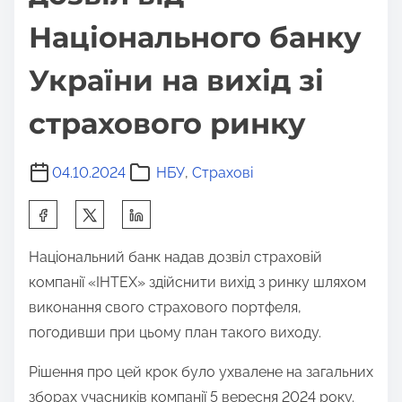
Національного банку
України на вихід зі
страхового ринку
04.10.2024
НБУ
,
Страхові
S
h
Національний банк надав дозвіл страховій
a
компанії «ІНТЕХ» здійснити вихід з ринку шляхом
r
виконання свого страхового портфеля,
e
погодивши при цьому план такого виходу.
t
h
Рішення про цей крок було ухвалене на загальних
i
зборах учасників компанії 5 вересня 2024 року.