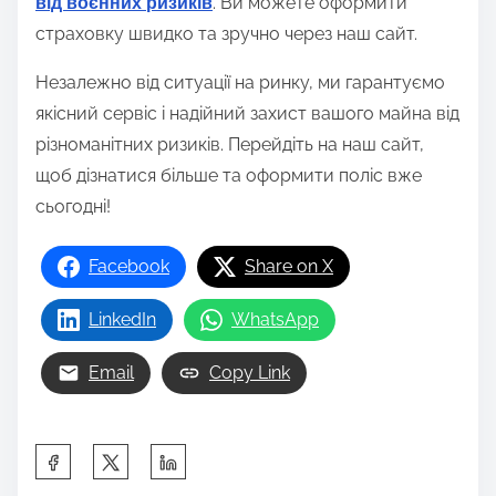
. Ви можете оформити
від воєнних ризиків
страховку швидко та зручно через наш сайт.
Незалежно від ситуації на ринку, ми гарантуємо
якісний сервіс і надійний захист вашого майна від
різноманітних ризиків. Перейдіть на наш сайт,
щоб дізнатися більше та оформити поліс вже
сьогодні!
Facebook
Share on X
LinkedIn
WhatsApp
Email
Copy Link
S
h