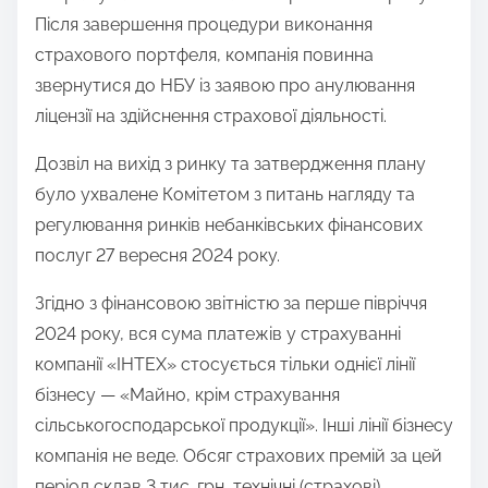
s
Після завершення процедури виконання
p
страхового портфеля, компанія повинна
o
звернутися до НБУ із заявою про анулювання
s
ліцензії на здійснення страхової діяльності.
t
Дозвіл на вихід з ринку та затвердження плану
o
було ухвалене Комітетом з питань нагляду та
n
регулювання ринків небанківських фінансових
:
послуг 27 вересня 2024 року.
Згідно з фінансовою звітністю за перше півріччя
2024 року, вся сума платежів у страхуванні
компанії «ІНТЕХ» стосується тільки однієї лінії
бізнесу — «Майно, крім страхування
сільськогосподарської продукції». Інші лінії бізнесу
компанія не веде. Обсяг страхових премій за цей
період склав 3 тис. грн, технічні (страхові)