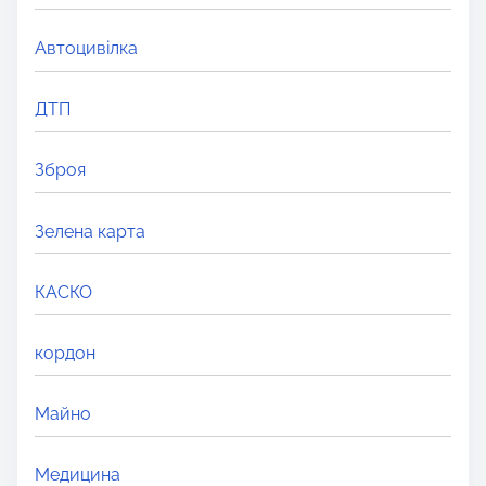
e
r
Автоцивілка
e
.
ДТП
.
.
Зброя
Зелена карта
КАСКО
кордон
Майно
Медицина