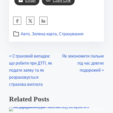
Email
Copy Link
S
h
a
Авто
,
Зелена карта
,
Страхування
r
e
t
P
<
Страховий випадок:
Як зекономити пальне
h
що робити при ДТП, як
під час довгих
o
i
подати заяву та як
подорожей
>
s
s
розраховується
p
страхова виплата
t
o
s
Related Posts
s
t
n
o