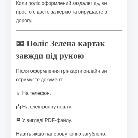
Коли поліс оформлений заздалегідь, ви
просто сідаєте за кермо та вирушаєте в
дорогу.
📧 Поліс Зелена картак
завжди під рукою
Після оформлення грінкарти онлайн ви
отримуєте документ:
📱 На телефон.
📩 На електронну пошту.
💾 У вигляді PDF-файлу.
Навіть якщо паперову копію загублено,