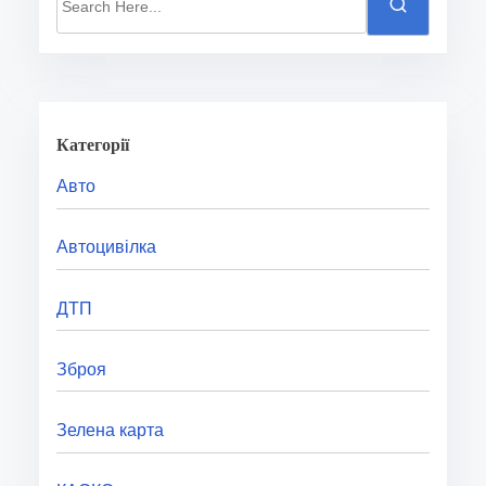
e
a
r
c
h
Категорії
H
Авто
e
r
Автоцивілка
e
.
ДТП
.
.
Зброя
Зелена карта