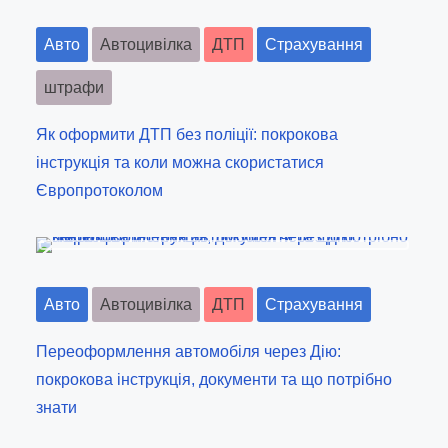
a
n
Авто
Автоцивілка
ДТП
Страхування
:
v
штрафи
i
g
Як оформити ДТП без поліції: покрокова
інструкція та коли можна скористатися
a
Європротоколом
t
i
o
Авто
Автоцивілка
ДТП
Страхування
n
Переоформлення автомобіля через Дію:
покрокова інструкція, документи та що потрібно
знати