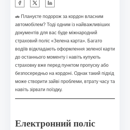
S
h
🚗 Плануєте подорож за кордон власним
a
автомобілем? Тоді одним із найважливіших
r
документів для вас буде міжнародний
e
страховий поліс «Зелена карта». Багато
t
водіїв відкладають оформлення зеленої карти
h
до останнього моменту і навіть купують
i
страховку вже перед пунктом пропуску або
s
безпосередньо на кордоні. Однак такий підхід
p
може створити зайві проблеми, втрату часу та
o
навіть зірвати поїздку.
s
t
o
n
Електронний поліс
: