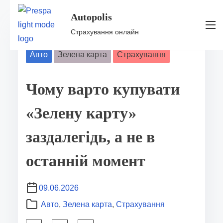
Autopolis
S
Страхування онлайн
k
i
Авто
Зелена карта
Страхування
p
t
Чому варто купувати
o
c
«Зелену карту»
o
заздалегідь, а не в
n
t
останній момент
e
n
09.06.2026
t
Авто
,
Зелена карта
,
Страхування