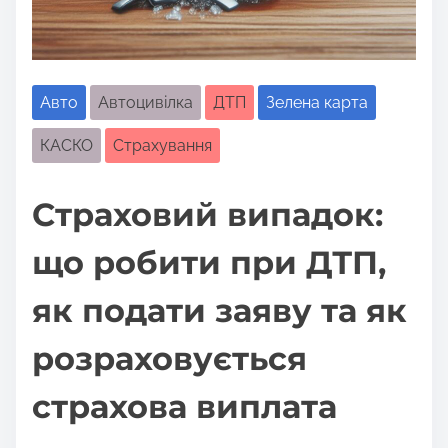
Авто
Автоцивілка
ДТП
Зелена карта
КАСКО
Страхування
Страховий випадок:
що робити при ДТП,
як подати заяву та як
розраховується
страхова виплата