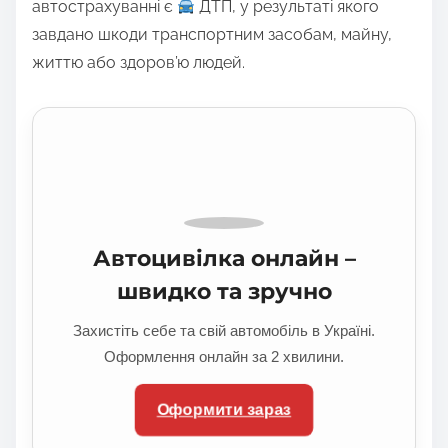
t
автострахуванні є
ДТП, у результаті якого
o
завдано шкоди транспортним засобам, майну,
n
життю або здоров’ю людей.
:
Автоцивілка онлайн –
швидко та зручно
Захистіть себе та свій автомобіль в Україні.
Оформлення онлайн за 2 хвилини.
Оформити зараз