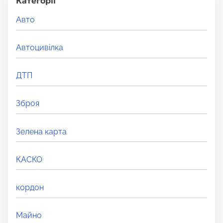
h
Категорії
H
Авто
e
r
Автоцивілка
e
.
ДТП
.
.
Зброя
Зелена карта
КАСКО
кордон
Майно