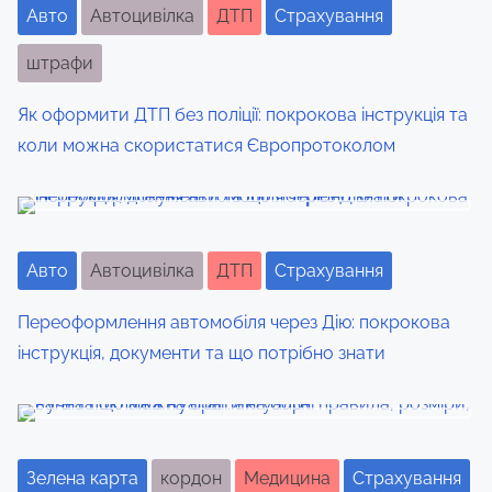
a
Авто
Автоцивілка
ДТП
Страхування
:
v
штрафи
i
Як оформити ДТП без поліції: покрокова інструкція та
g
коли можна скористатися Європротоколом
a
t
Авто
Автоцивілка
ДТП
Страхування
i
o
Переоформлення автомобіля через Дію: покрокова
інструкція, документи та що потрібно знати
n
Зелена карта
кордон
Медицина
Страхування