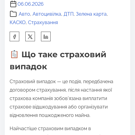
06.06.2026
Авто
,
Автоцивілка
,
ДТП
,
Зелена карта
,
КАСКО
,
Страхування
S
h
a
Що таке страховий
r
випадок
e
t
Страховий випадок — це подія, передбачена
h
договором страхування, після настання якої
i
страхова компанія зобов’язана виплатити
s
страхове відшкодування або організувати
p
відновлення пошкодженого майна.
o
s
Найчастіше страховим випадком в