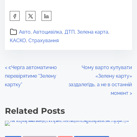
S
h
a
Авто
,
Автоцивілка
,
ДТП
,
Зелена карта
,
r
КАСКО
,
Страхування
e
t
h
P
<
єЧерга автоматично
Чому варто купувати
i
перевірятиме “Зелену
«Зелену карту»
o
s
картку”
заздалегідь, а не в останній
s
p
момент
>
o
t
Related Posts
s
s
t
o
n
n