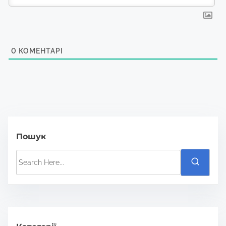
0
КОМЕНТАРІ
Пошук
S
e
a
r
c